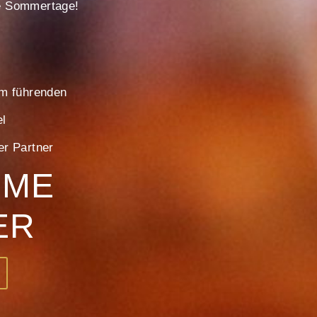
e Sommertage!
em führenden
l
er Partner
UME
ER