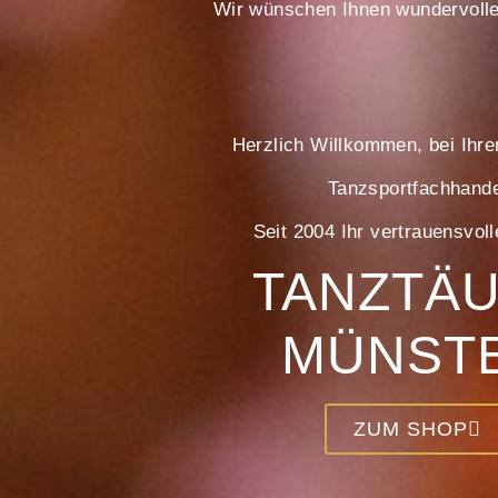
Wir wünschen Ihnen wundervoll
Herzlich Willkommen, bei Ihr
Tanzsportfachhande
Seit 2004 Ihr vertrauensvoll
TANZTÄ
MÜNST
ZUM SHOP